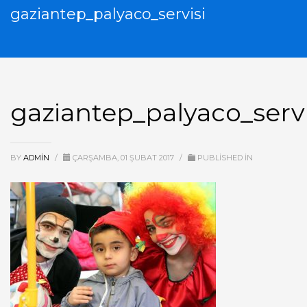
gaziantep_palyaco_servisi
gaziantep_palyaco_servi
BY
ADMIN
/
ÇARŞAMBA, 01 ŞUBAT 2017
/
PUBLISHED IN